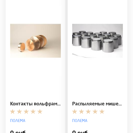
Контакты вольфрам-медь (W-Cu)
Распыляемые мишени и испаряемые катоды из хрома ЭР…
ПОЛЕМА
ПОЛЕМА
0 руб
0 руб