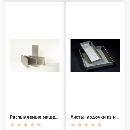
Распыляемые мишени и испаряемые катоды из никеля и…
Листы, лодочки из никелевого сплава