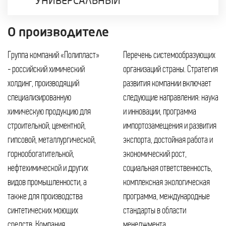
УНИВЕРСАЛЬНЫЙ
О производителе
Группа компаний «Полипласт»
Перечень системообразующих
- российский химический
организаций страны. Стратегия
холдинг, производящий
развития компании включает
специализированную
следующие направления: наука
химическую продукцию для
и инновации, программа
строительной, цементной,
импортозамещения и развития
гипсовой, металлургической,
экспорта, достойная работа и
горнообогатительной,
экономический рост,
нефтехимической и других
социальная ответственность,
видов промышленности, а
комплексная экологическая
также для производства
программа, международные
синтетических моющих
стандарты в области
средств. Компания
менеджмента.