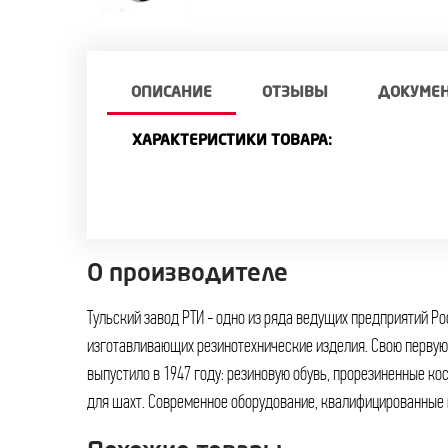
ОПИСАНИЕ
ОТЗЫВЫ
ДОКУМЕ
ХАРАКТЕРИСТИКИ ТОВАРА:
О производителе
Тульский завод РТИ - одно из ряда ведущих предприятий Р
расширить номенклатуру, повысить качество и конкурентоспосо
изготавливающих резинотехнические изделия. Свою первую продукцию предприятие
продукции, стать единственным производителем ряда изделий. Сегодня специалисты
выпустило в 1947 году: резиновую обувь, прорезиненные к
для шахт. Современное оборудование, квалифицированные 