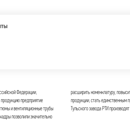
НТЫ
оссийской Федерации,
бность изготавливаемой
остюмы и вентиляционные трубы
Тульского завода РТИ производят
кадры позволили значительно