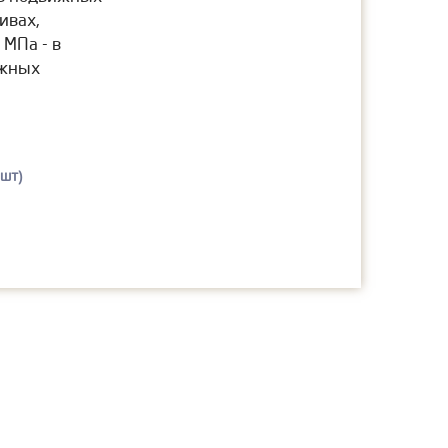
ивах,
 МПа - в
ижных
 шт)