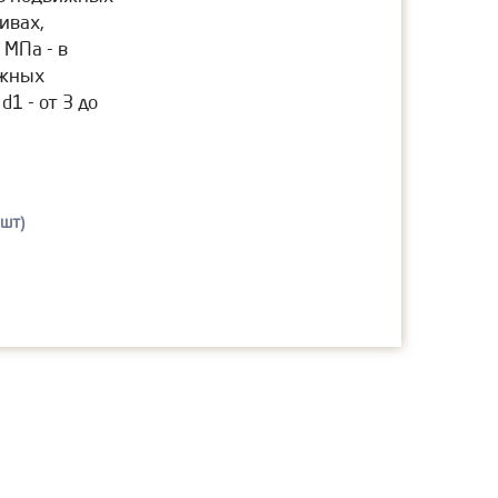
ивах,
 МПа - в
ижных
1 - от 3 до
 шт)