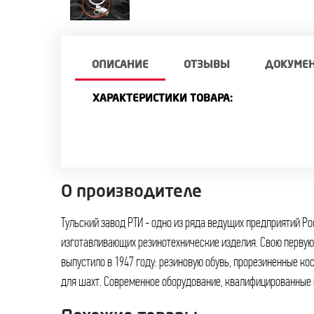
ОПИСАНИЕ
ОТЗЫВЫ
ДОКУМЕ
ХАРАКТЕРИСТИКИ ТОВАРА:
О производителе
Тульский завод РТИ - одно из ряда ведущих предприятий Р
расширить номенклатуру, повысить качество и конкурентоспосо
изготавливающих резинотехнические изделия. Свою первую продукцию предприятие
продукции, стать единственным производителем ряда изделий. Сегодня специалисты
выпустило в 1947 году: резиновую обувь, прорезиненные к
для шахт. Современное оборудование, квалифицированные 