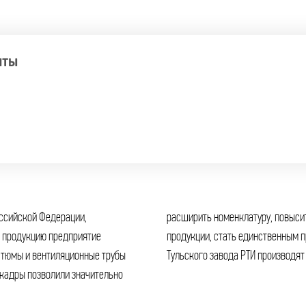
НТЫ
оссийской Федерации,
бность изготавливаемой
остюмы и вентиляционные трубы
Тульского завода РТИ производят
кадры позволили значительно